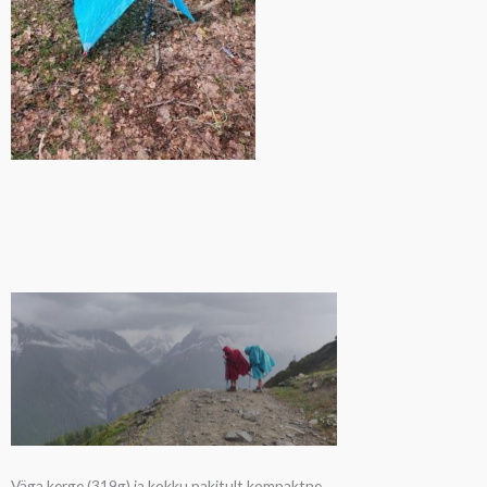
Väga kerge (319g) ja kokku pakitult kompaktne