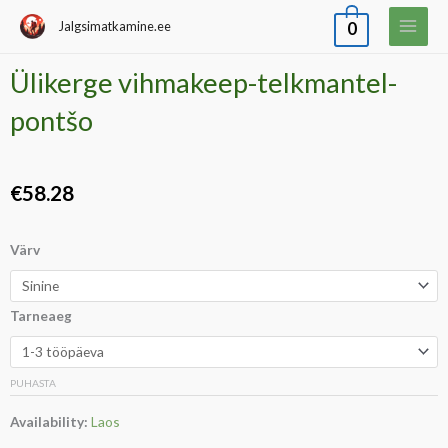
Skip
Jalgsimatkamine.ee
0
to
content
Ülikerge vihmakeep-telkmantel-
pontšo
€
58.28
Ülikerge
Värv
vihmakeep-
telkmantel-
Tarneaeg
pontšo
kogus
PUHASTA
Availability:
Laos