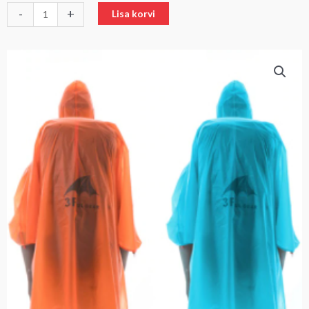
-
+
Lisa korvi