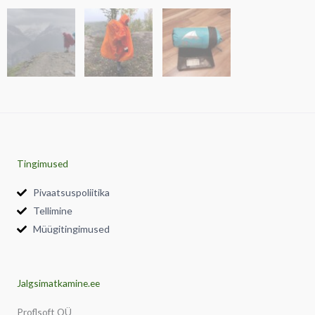
Tingimused
Pivaatsuspoliitika
Tellimine
Müügitingimused
Jalgsimatkamine.ee
Proflsoft OÜ