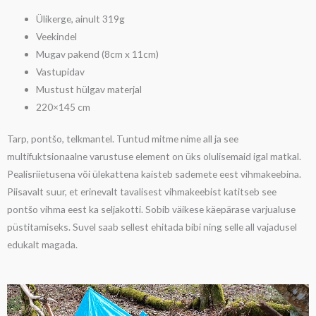
Ülikerge, ainult 319g
Veekindel
Mugav pakend (8cm x 11cm)
Vastupidav
Mustust hülgav materjal
220×145 cm
Tarp, pontšo, telkmantel. Tuntud mitme nime all ja see
multifuktsionaalne varustuse element on üks olulisemaid igal matkal.
Pealisriietusena või ülekattena kaisteb sademete eest vihmakeebina.
Piisavalt suur, et erinevalt tavalisest vihmakeebist katitseb see
pontšo vihma eest ka seljakotti. Sobib väikese käepärase varjualuse
püstitamiseks. Suvel saab sellest ehitada bibi ning selle all vajadusel
edukalt magada.
Videoesitaja