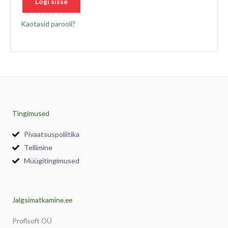
Logi sisse
Kaotasid parooli?
Tingimused
Pivaatsuspoliitika
Tellimine
Müügitingimused
Jalgsimatkamine.ee
Proflsoft OÜ