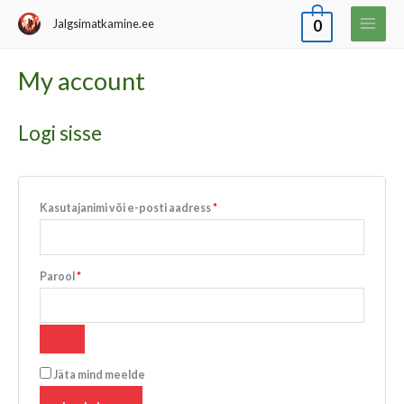
Skip
Jalgsimatkamine.ee
0
to
content
My account
Nõutud
Nõutud
Logi sisse
Kasutajanimi või e-posti aadress
*
Parool
*
Jäta mind meelde